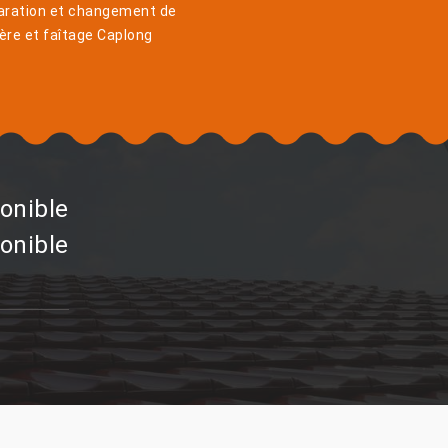
aration et changement de
ière et faîtage Caplong
onible
onible