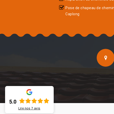
Pose de chapeau de chemi
Caplong
5.0
Lire nos
7
avis