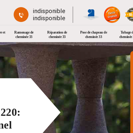
indisponible
indisponible
e et
Ramonage de
Réparation de
Pose de chapeau de
Tubage 
cheminée 33
cheminée 33
cheminée 33
cheminée 
220:
nel