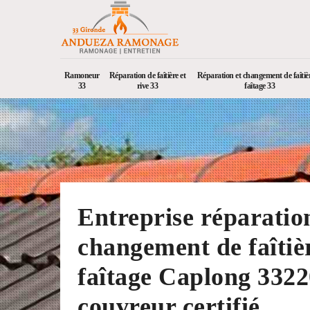
Ramoneur
Réparation de faîtière et
Réparation et changement de faîtièr
33
rive 33
faîtage 33
Entreprise réparatio
changement de faîtièr
faîtage Caplong 3322
couvreur certifié