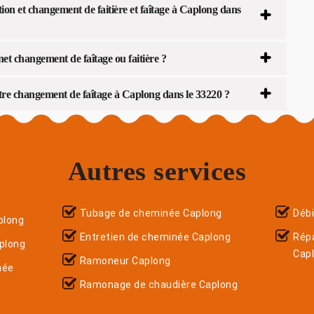
on et changement de faitière et faîtage à Caplong dans
et changement de faîtage ou faitière ?
tre changement de faîtage à Caplong dans le 33220 ?
Autres services
Tubage de cheminée Caplong
Déb
plong
Entretien de cheminée Caplong
Répa
plong
Cap
Ramoneur Caplong
née
Ramonage de chaudière Caplong