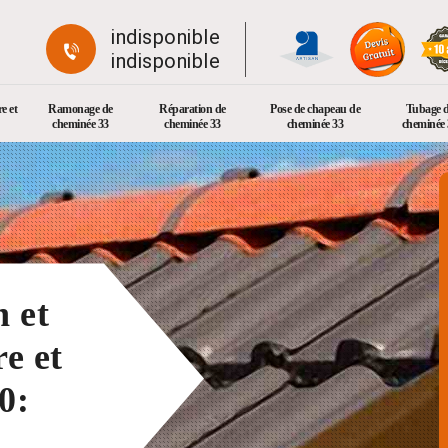
indisponible
indisponible
e et
Ramonage de
Réparation de
Pose de chapeau de
Tubage 
cheminée 33
cheminée 33
cheminée 33
cheminée 
n et
e et
0: