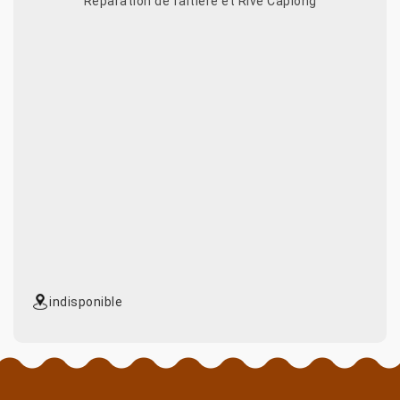
Réparation de faitière et Rive Caplong
indisponible