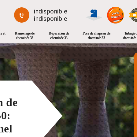
indisponible
indisponible
e et
Ramonage de
Réparation de
Pose de chapeau de
Tubage 
cheminée 33
cheminée 33
cheminée 33
cheminée 
n de
0:
nel