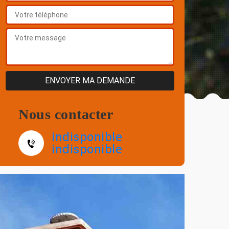
Nous contacter
indisponible
indisponible