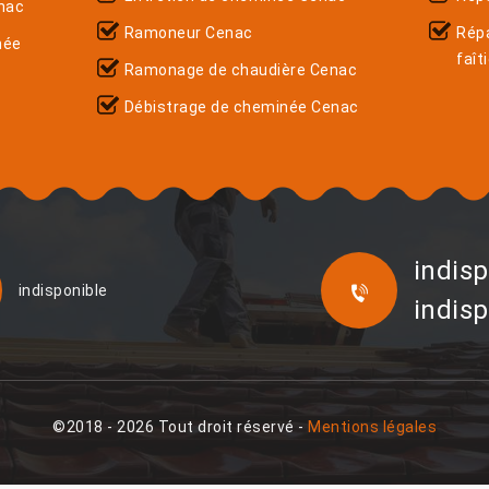
nac
Ramoneur Cenac
Rép
née
faît
Ramonage de chaudière Cenac
Débistrage de cheminée Cenac
indisp
indisponible
indisp
©2018 - 2026 Tout droit réservé -
Mentions légales