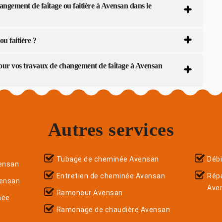
angement de faîtage ou faitière à Avensan dans le
ou faitière ?
pour vos travaux de changement de faîtage à Avensan
Autres services
Tubage de cheminée Avensan
Déb
ensan
Entretien de cheminée Avensan
Répa
vensan
Ave
Ramoneur Avensan
née
Ramonage de chaudière Avensan