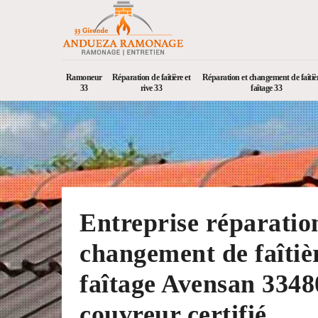
Ramoneur
Réparation de faîtière et
Réparation et changement de faîtièr
33
rive 33
faîtage 33
Entreprise réparatio
changement de faîtièr
faîtage Avensan 3348
couvreur certifié