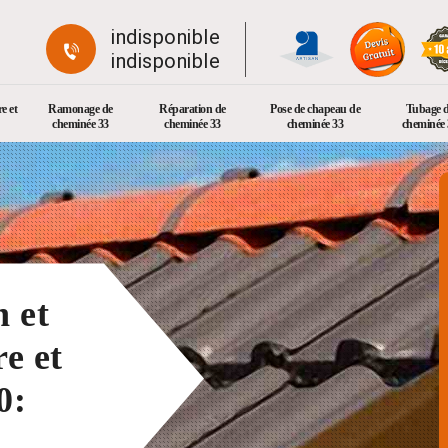
indisponible
indisponible
e et
Ramonage de
Réparation de
Pose de chapeau de
Tubage 
cheminée 33
cheminée 33
cheminée 33
cheminée 
n et
e et
0: