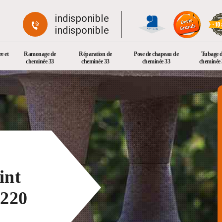
indisponible
indisponible
e et
Ramonage de
Réparation de
Pose de chapeau de
Tubage 
cheminée 33
cheminée 33
cheminée 33
cheminée 
int
3220