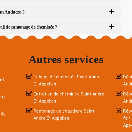
isan Andueza ?
ail de ramonage de cheminée ?
Autres services
Tubage de cheminée Saint Andre
Déb
nt
Et Appelles
Andr
Entretien de cheminée Saint Andre
Répa
int
Et Appelles
Andr
Ramonage de chaudière Saint
Rép
née
Andre Et Appelles
faît
Appe