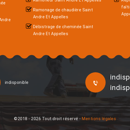
Ramoneur Saint Andre Et Appelles
Rép
née
faît
Ramonage de chaudière Saint
Appe
Andre Et Appelles
Andre
Débistrage de cheminée Saint
Andre Et Appelles
indisp
indisponible
indisp
©2018 - 2026 Tout droit réservé -
Mentions légales