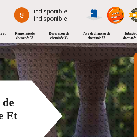
indisponible
indisponible
e et
Ramonage de
Réparation de
Pose de chapeau de
Tubage 
cheminée 33
cheminée 33
cheminée 33
cheminée 
 de
e Et