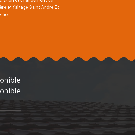
aration et changement de
ière et faîtage Saint Andre Et
lles
onible
onible