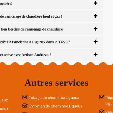
audière!
e ramonage de chaudière fioul et gaz !
r tous besoins de ramonage de chaudière
ière à l’ancienne à Ligueux dans le 33220 ?
 et active avec Artisan Andueza ?
Autres services
Tubage de cheminée Ligueux
Répa
ueux
Lig
Entretien de cheminée Ligueux
gueux
Rép