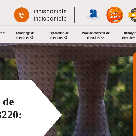
indisponible
indisponible
e et
Ramonage de
Réparation de
Pose de chapeau de
Tubage 
cheminée 33
cheminée 33
cheminée 33
cheminée 
 de
3220: