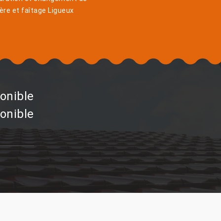
ière et faîtage Ligueux
onible
onible