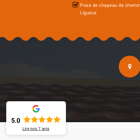
Pose de chapeau de chemi
Ligueux
5.0
Lire nos
7
avis