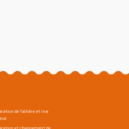
ration de faîtière et rive
ueux
aration et changement de