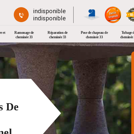
indisponible
indisponible
e et
Ramonage de
Réparation de
Pose de chapeau de
Tubage 
cheminée 33
cheminée 33
cheminée 33
cheminée 
s De
nel