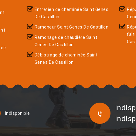
Entretien de cheminée Saint Genes
Répa
nt
De Castillon
Gene
Ramoneur Saint Genes De Castillon
Rép
int
faît
Ramonage de chaudière Saint
Cast
Genes De Castillon
née
Débistrage de cheminée Saint
Genes De Castillon
indisp
indisponible
indisp