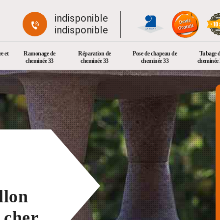
indisponible
indisponible
e et
Ramonage de
Réparation de
Pose de chapeau de
Tubage 
cheminée 33
cheminée 33
cheminée 33
cheminée 
llon
 cher