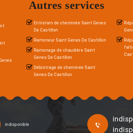
Autres services
Entretien de cheminée Saint Genes
Répa
nt
De Castillon
Gene
Ramoneur Saint Genes De Castillon
Rép
int
faît
Ramonage de chaudière Saint
Cast
Genes De Castillon
 Genes
Débistrage de cheminée Saint
Genes De Castillon
indisp
indisponible
indisp