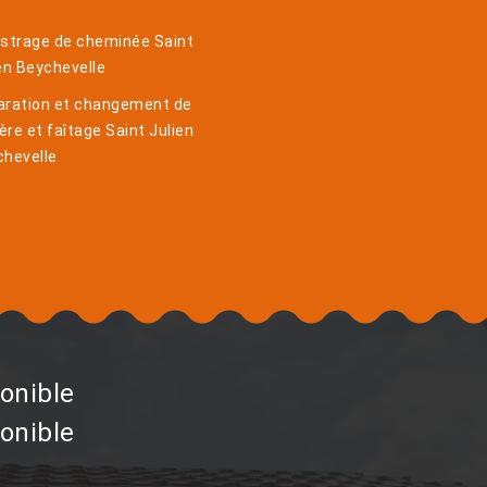
istrage de cheminée Saint
en Beychevelle
aration et changement de
ière et faîtage Saint Julien
chevelle
onible
onible