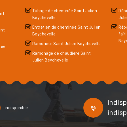
Tubage de cheminée Saint Julien
Déb
nt
Beychevelle
Juli
Entretien de cheminée Saint Julien
Rép
int
Beychevelle
faît
Bey
Ramoneur Saint Julien Beychevelle
née
Ramonage de chaudière Saint
Julien Beychevelle
indisp
indisponible
indisp