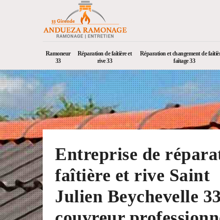
Ramoneur
Réparation de faîtière et
Réparation et changement de faîtièr
33
rive 33
faîtage 33
Entreprise de répara
faîtière et rive Saint
Julien Beychevelle 3
couvreur professionn