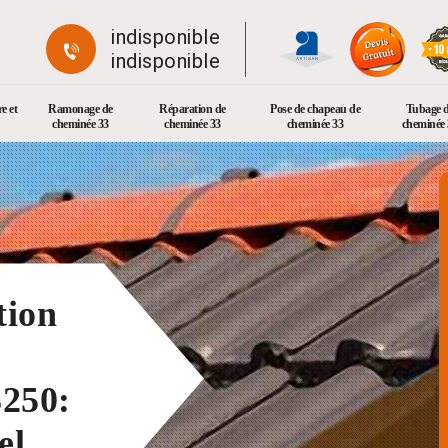
indisponible
indisponible
e et
Ramonage de
Réparation de
Pose de chapeau de
Tubage 
cheminée 33
cheminée 33
cheminée 33
cheminée 
tion
3250:
el