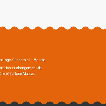
istrage de cheminée Marsas
aration et changement de
ière et faîtage Marsas