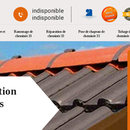
indisponible
indisponible
e et
Ramonage de
Réparation de
Pose de chapeau de
Tubage 
cheminée 33
cheminée 33
cheminée 33
cheminée 
tion
s