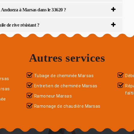
san Andueza à Marsas dans le 33620 ?
e de rive résistant ?
Autres services
Tubage de cheminée Marsas
Déb
rsas
Entretien de cheminée Marsas
Rép
arsas
faît
Ramoneur Marsas
née
Ramonage de chaudière Marsas