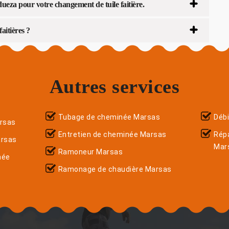
dueza pour votre changement de tuile faitière.
aitières ?
Autres services
Tubage de cheminée Marsas
Déb
rsas
Entretien de cheminée Marsas
Répa
arsas
Mar
Ramoneur Marsas
née
Ramonage de chaudière Marsas