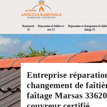
Ramoneur
Réparation de faîtière et
Réparation et changement de faîtièr
33
rive 33
faîtage 33
Entreprise réparatio
changement de faîtièr
faîtage Marsas 33620
couvreur certifié