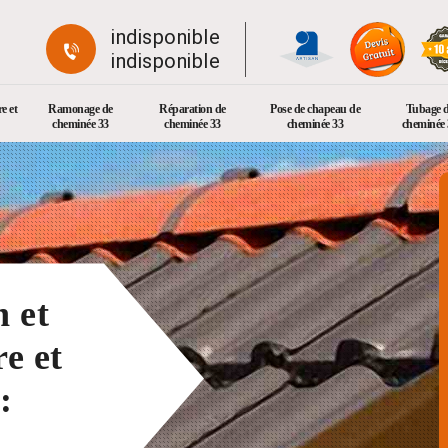
indisponible
indisponible
e et
Ramonage de
Réparation de
Pose de chapeau de
Tubage 
cheminée 33
cheminée 33
cheminée 33
cheminée 
n et
e et
: