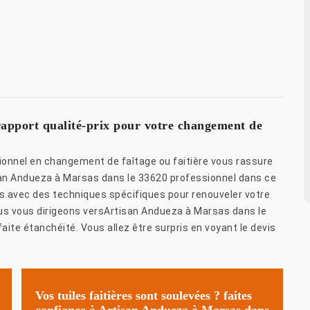
rapport qualité-prix pour votre changement de
onnel en changement de faîtage ou faitière vous rassure
tisan Andueza à Marsas dans le 33620 professionnel dans ce
s avec des techniques spécifiques pour renouveler votre
ous vous dirigeons versArtisan Andueza à Marsas dans le
aite étanchéité. Vous allez être surpris en voyant le devis
Vos tuiles faitières sont soulevées ? faites
confiance à Artisan Andueza à Marsas dans