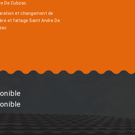
re De Cubzac
aration et changement de
ière et faîtage Saint Andre De
zac
onible
onible