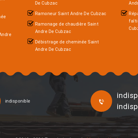
De Cubzac
And
Ramoneur Saint Andre De Cubzac
Rép
née
faît
Ramonage de chaudière Saint
Cub
Andre De Cubzac
Andre
Débistrage de cheminée Saint
Andre De Cubzac
indisp
indisponible
indisp