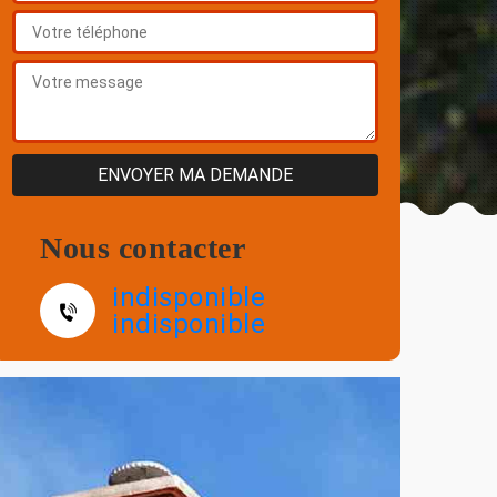
Nous contacter
indisponible
indisponible