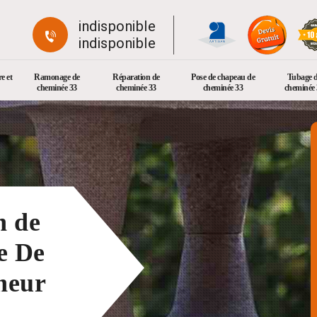
indisponible
indisponible
e et
Ramonage de
Réparation de
Pose de chapeau de
Tubage 
cheminée 33
cheminée 33
cheminée 33
cheminée 
n de
e De
neur