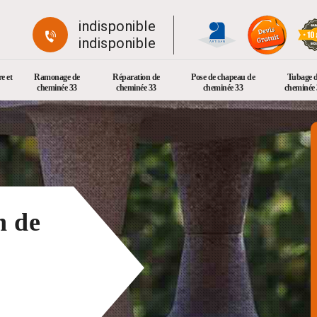
indisponible
indisponible
e et
Ramonage de
Réparation de
Pose de chapeau de
Tubage 
cheminée 33
cheminée 33
cheminée 33
cheminée 
n de