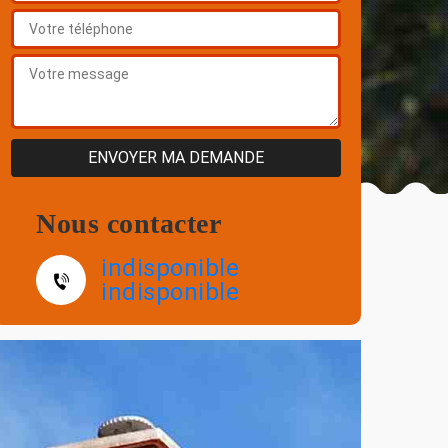
Nous contacter
indisponible
indisponible