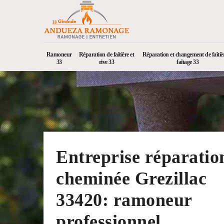
Ramoneur
Réparation de faîtière et
Réparation et changement de faîtièr
33
rive 33
faîtage 33
Entreprise réparatio
cheminée Grezillac
33420: ramoneur
professionnel