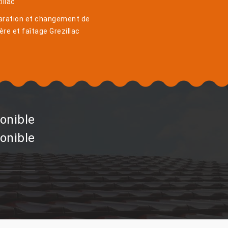
illac
aration et changement de
ière et faîtage Grezillac
onible
onible