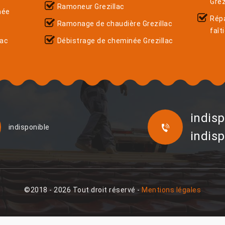
Grez
Ramoneur Grezillac
née
Rép
Ramonage de chaudière Grezillac
faît
lac
Débistrage de cheminée Grezillac
indisp
indisponible
indisp
©2018 - 2026 Tout droit réservé -
Mentions légales