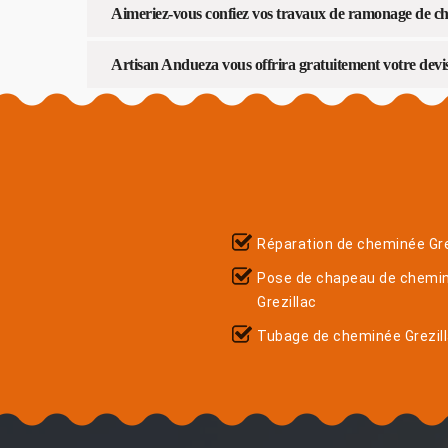
Aimeriez-vous confiez vos travaux de ramonage de c
Artisan Andueza vous offrira gratuitement votre dev
Réparation de cheminée Gre
Pose de chapeau de chemi
Grezillac
Tubage de cheminée Grezil