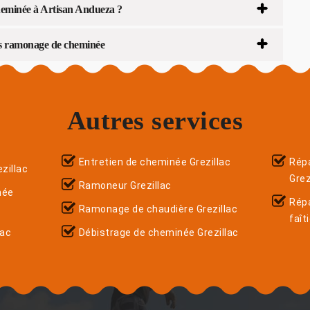
heminée à Artisan Andueza ?
is ramonage de cheminée
Autres services
Entretien de cheminée Grezillac
Répa
zillac
Grez
Ramoneur Grezillac
née
Rép
Ramonage de chaudière Grezillac
faît
lac
Débistrage de cheminée Grezillac