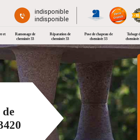
indisponible
indisponible
e et
Ramonage de
Réparation de
Pose de chapeau de
Tubage 
cheminée 33
cheminée 33
cheminée 33
cheminée 
 de
3420