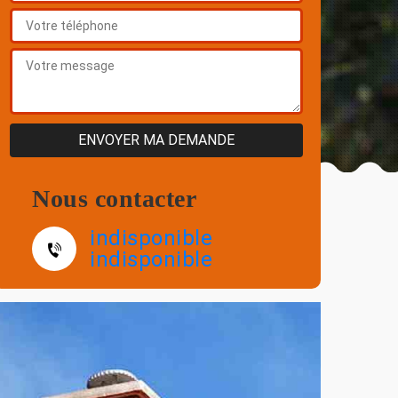
Nous contacter
indisponible
indisponible