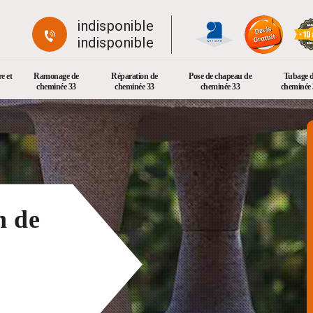
indisponible
indisponible
e et
Ramonage de
Réparation de
Pose de chapeau de
Tubage 
cheminée 33
cheminée 33
cheminée 33
cheminée 
n de