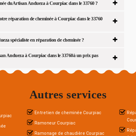
inée duArtisan Andueza à Courpiac dans le 33760 ?
otre réparation de cheminée à Courpiac dans le 33760
eza spécialiste en réparation de cheminée ?
san Andueza à Courpiac dans le 33760à un prix pas
Autres services
Entretien de cheminée Courpiac
Répa
rpiac
Cou
Ramoneur Courpiac
née
Rép
Ramonage de chaudière Courpiac