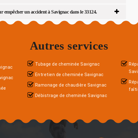
r empêcher un accident à Savignac dans le 33124.
Autres services
Tubage de cheminée Savignac
Répa
vignac
Sav
Entretien de cheminée Savignac
vignac
Rép
Ramonage de chaudière Savignac
née
faît
Débistrage de cheminée Savignac