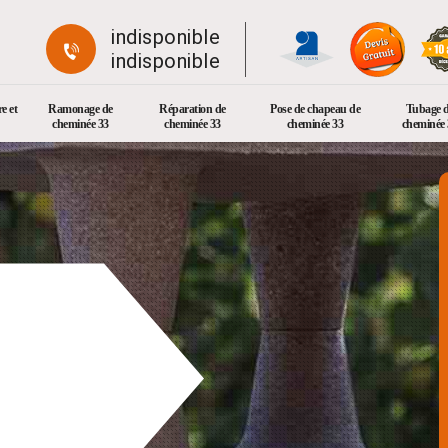
indisponible
indisponible
e et
Ramonage de
Réparation de
Pose de chapeau de
Tubage 
cheminée 33
cheminée 33
cheminée 33
cheminée 