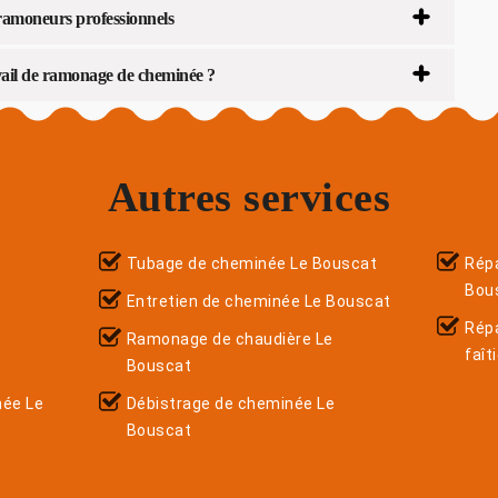
 ramoneurs professionnels
ail de ramonage de cheminée ?
Autres services
Tubage de cheminée Le Bouscat
Répa
Bou
Entretien de cheminée Le Bouscat
Rép
Ramonage de chaudière Le
faît
Bouscat
née Le
Débistrage de cheminée Le
Bouscat