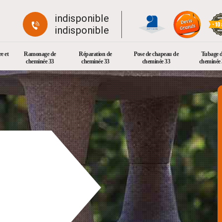
indisponible
indisponible
e et
Ramonage de
Réparation de
Pose de chapeau de
Tubage 
cheminée 33
cheminée 33
cheminée 33
cheminée 
e