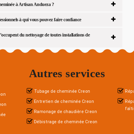
cheminée à Artisan Andueza ?
ssionnels à qui vous pouvez faire confiance
occupent du nettoyage de toutes installations de
Autres services
Tubage de cheminée Creon
Répa
eon
Entretien de cheminée Creon
Rép
eon
faît
Ramonage de chaudière Creon
née
Débistrage de cheminée Creon