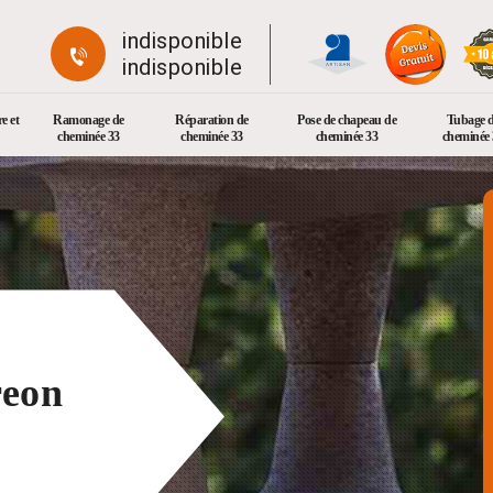
indisponible
indisponible
e et
Ramonage de
Réparation de
Pose de chapeau de
Tubage 
cheminée 33
cheminée 33
cheminée 33
cheminée 
reon