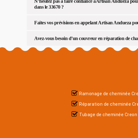
N’hésitez pas à faire confiance àArtisan Andueza po
dans le 33670 ?
Faites vos prévisions en appelant Artisan Andueza po
Avez-vous besoin d’un couvreur en réparation de ch
Ramonage de cheminée Cr
Réparation de cheminée Cr
Tubage de cheminée Creon