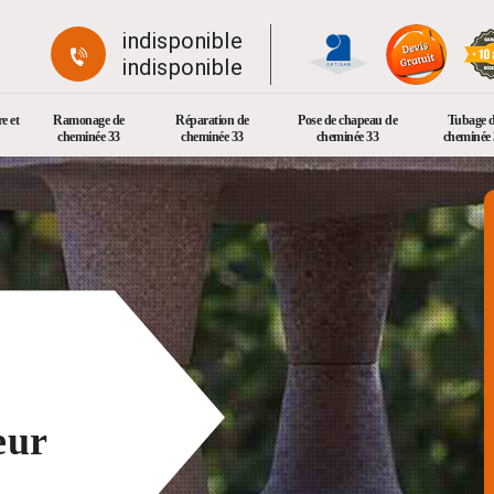
indisponible
indisponible
e et
Ramonage de
Réparation de
Pose de chapeau de
Tubage 
cheminée 33
cheminée 33
cheminée 33
cheminée 
eur