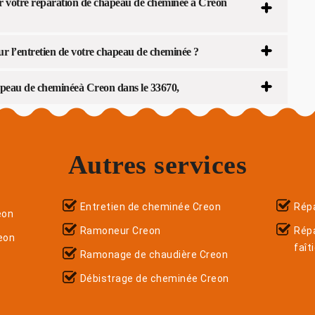
ur votre réparation de chapeau de cheminée à Creon
ur l’entretien de votre chapeau de cheminée ?
apeau de cheminéeà Creon dans le 33670,
Autres services
Entretien de cheminée Creon
Répa
eon
Ramoneur Creon
Rép
eon
faît
Ramonage de chaudière Creon
Débistrage de cheminée Creon