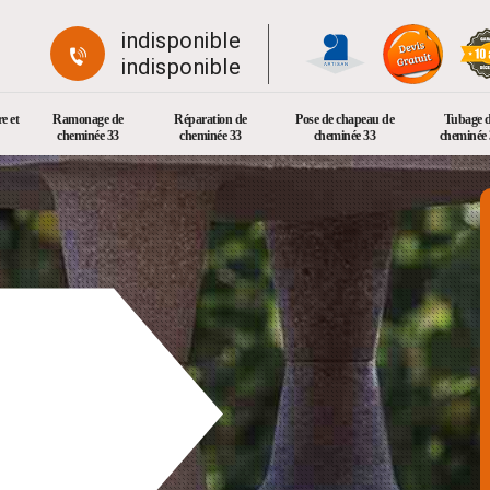
indisponible
indisponible
e et
Ramonage de
Réparation de
Pose de chapeau de
Tubage 
cheminée 33
cheminée 33
cheminée 33
cheminée 