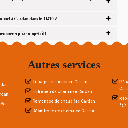
onnel à Cardan dans le 33410.?
minée à prix compétitif !
Autres services
Tubage de cheminée Cardan
Répa
rdan
Car
Entretien de cheminée Cardan
rdan
Rép
Ramonage de chaudière Cardan
née
faît
Débistrage de cheminée Cardan