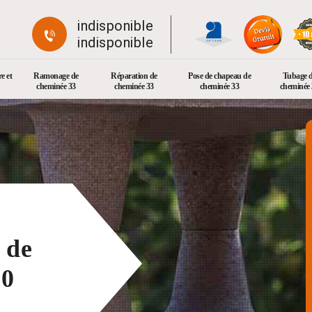
indisponible
indisponible
e et
Ramonage de
Réparation de
Pose de chapeau de
Tubage 
cheminée 33
cheminée 33
cheminée 33
cheminée 
 de
80