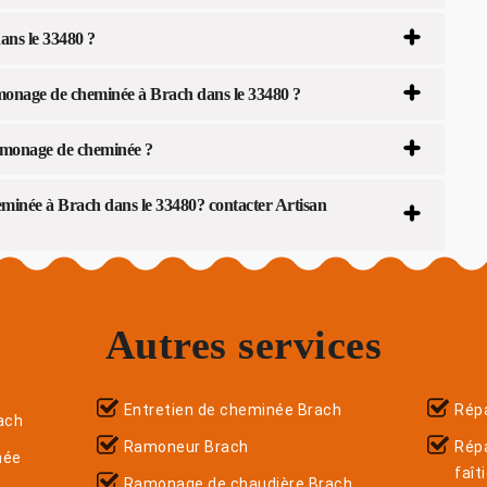
ns le 33480 ?
monage de cheminée à Brach dans le 33480 ?
amonage de cheminée ?
minée à Brach dans le 33480? contacter Artisan
Autres services
Entretien de cheminée Brach
Répa
ach
Ramoneur Brach
Rép
née
faît
Ramonage de chaudière Brach