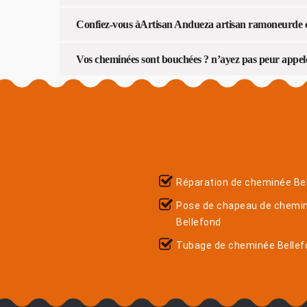
Confiez-vous àArtisan Andueza artisan ramoneurde 
Vos cheminées sont bouchées ? n’ayez pas peur appe
Réparation de cheminée Be
Pose de chapeau de chemi
Bellefond
Tubage de cheminée Bellef