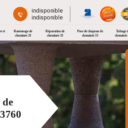
indisponible
indisponible
e et
Ramonage de
Réparation de
Pose de chapeau de
Tubage 
cheminée 33
cheminée 33
cheminée 33
cheminée 
 de
33760