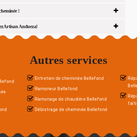
cheminée !
lezArtisan Andueza!
Autres services
Entretien de cheminée Bellefond
Répa
llefond
Bell
Ramoneur Bellefond
née
Rép
Ramonage de chaudière Bellefond
faît
ond
Débistrage de cheminée Bellefond