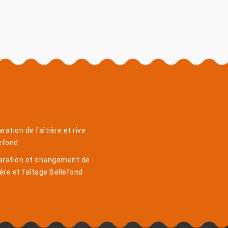
ration de faîtière et rive
efond
aration et changement de
ière et faîtage Bellefond