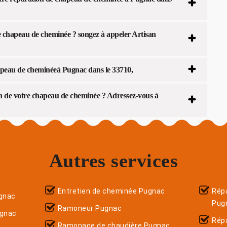
e chapeau de cheminée ? songez à appeler Artisan
apeau de cheminéeà Pugnac dans le 33710,
ion de votre chapeau de cheminée ? Adressez-vous à
Autres services
Entretien de cheminée Pugnac
Répa
gnac
Pug
Ramoneur Pugnac
ugnac
Rép
Ramonage de chaudière Pugnac