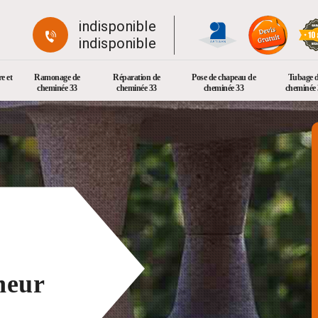
indisponible
indisponible
e et
Ramonage de
Réparation de
Pose de chapeau de
Tubage 
cheminée 33
cheminée 33
cheminée 33
cheminée 
neur