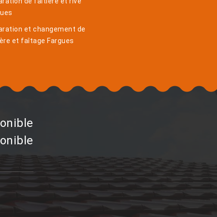
ration de faîtière et rive
gues
aration et changement de
ière et faîtage Fargues
onible
onible