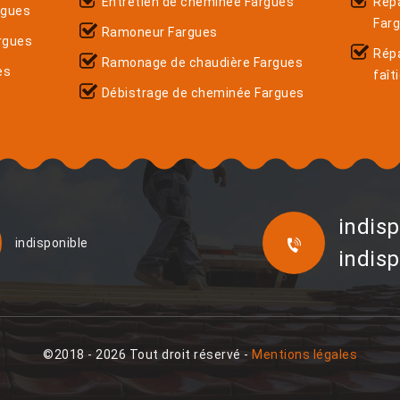
Entretien de cheminée Fargues
Répa
rgues
Far
Ramoneur Fargues
rgues
Rép
Ramonage de chaudière Fargues
es
faît
Débistrage de cheminée Fargues
indisp
indisponible
indisp
©2018 - 2026 Tout droit réservé -
Mentions légales