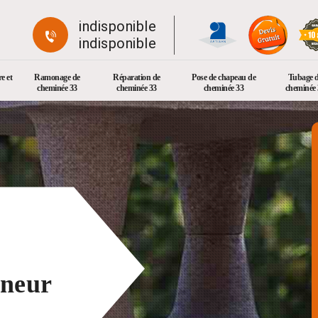
indisponible
indisponible
e et
Ramonage de
Réparation de
Pose de chapeau de
Tubage 
cheminée 33
cheminée 33
cheminée 33
cheminée 
oneur