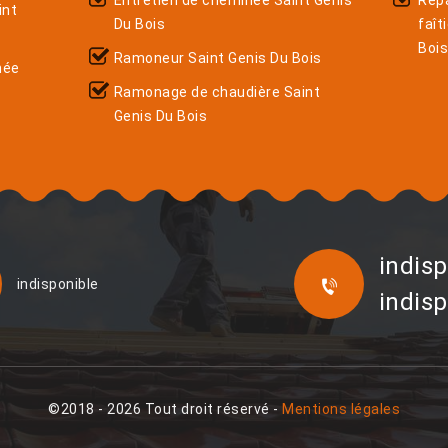
Entretien de cheminée Saint Genis
Rép
int
Du Bois
faît
Boi
Ramoneur Saint Genis Du Bois
née
Ramonage de chaudière Saint
Genis Du Bois
indisp
indisponible
indisp
©2018 - 2026 Tout droit réservé -
Mentions légales