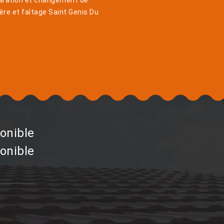
aration et changement de
ière et faîtage Saint Genis Du
s
onible
onible