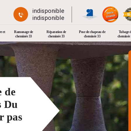
indisponible
indisponible
e et
Ramonage de
Réparation de
Pose de chapeau de
Tubage 
cheminée 33
cheminée 33
cheminée 33
cheminée 
e de
s Du
r pas