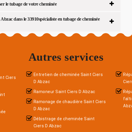
er le tubage de votre cheminée
 Abzac dans le 33910spécialiste en tubage de cheminée
Autres services
Entretien de cheminée Saint Ciers
Répa
nt Ciers
D Abzac
Cier
Ramoneur Saint Ciers D Abzac
Rép
int
faît
Ramonage de chaudière Saint Ciers
Abz
D Abzac
née
Débistrage de cheminée Saint
Ciers D Abzac