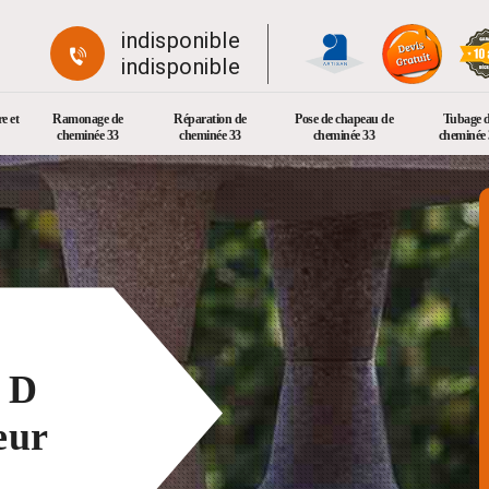
indisponible
indisponible
e et
Ramonage de
Réparation de
Pose de chapeau de
Tubage 
cheminée 33
cheminée 33
cheminée 33
cheminée 
s D
eur