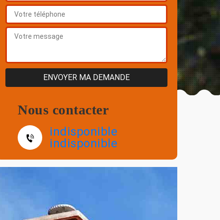
Nous contacter
indisponible
indisponible