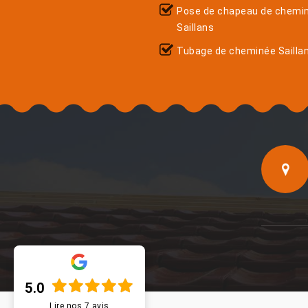
Pose de chapeau de chemi
Saillans
Tubage de cheminée Sailla
5.0
Lire nos
7
avis