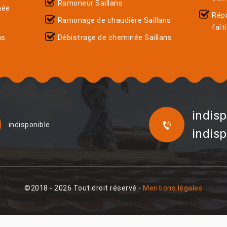
Ramoneur Saillans
née
Rép
Ramonage de chaudière Saillans
faît
ns
Débistrage de cheminée Saillans
indisp
indisponible
indisp
©2018 - 2026 Tout droit réservé -
Mentions légales