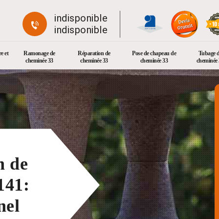
indisponible
indisponible
e et
Ramonage de
Réparation de
Pose de chapeau de
Tubage 
cheminée 33
cheminée 33
cheminée 33
cheminée 
n de
141:
nel