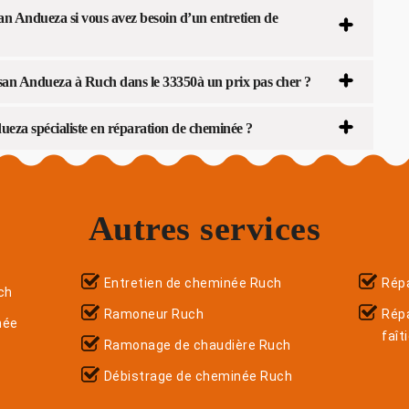
an Andueza si vous avez besoin d’un entretien de
san Andueza à Ruch dans le 33350à un prix pas cher ?
eza spécialiste en réparation de cheminée ?
Autres services
Entretien de cheminée Ruch
Répa
ch
Ramoneur Ruch
Rép
née
faît
Ramonage de chaudière Ruch
Débistrage de cheminée Ruch