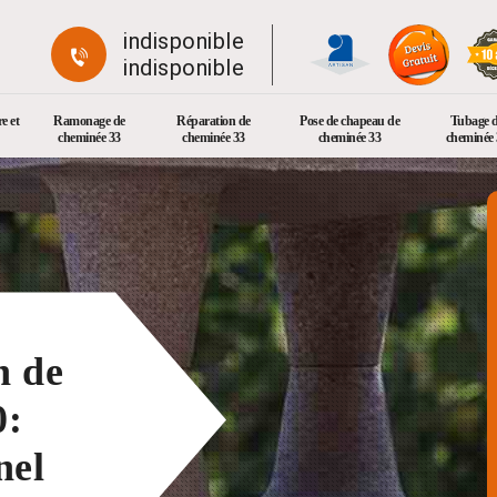
indisponible
indisponible
e et
Ramonage de
Réparation de
Pose de chapeau de
Tubage 
cheminée 33
cheminée 33
cheminée 33
cheminée 
n de
0:
nel