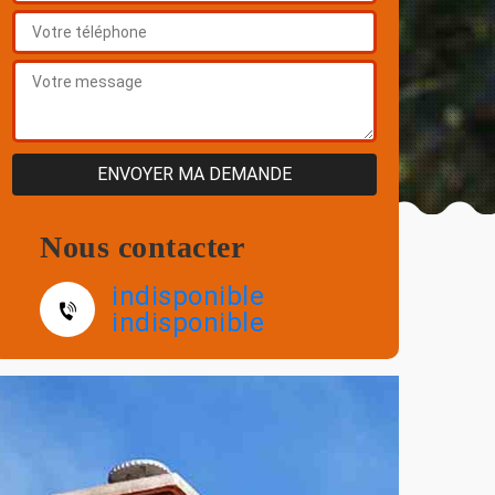
Nous contacter
indisponible
indisponible