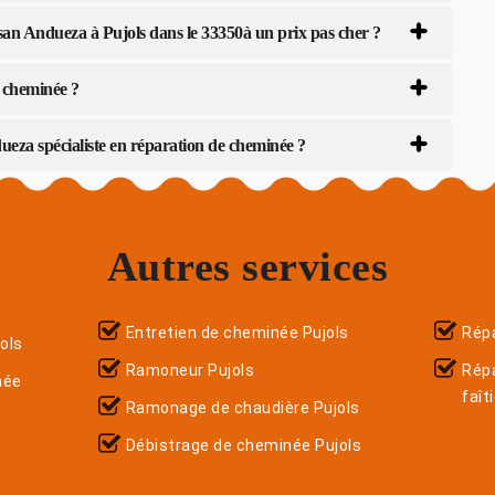
san Andueza à Pujols dans le 33350à un prix pas cher ?
e cheminée ?
eza spécialiste en réparation de cheminée ?
Autres services
Entretien de cheminée Pujols
Répa
ols
Ramoneur Pujols
Rép
née
faît
Ramonage de chaudière Pujols
Débistrage de cheminée Pujols