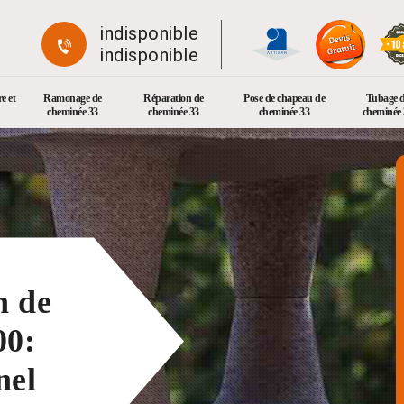
indisponible
indisponible
e et
Ramonage de
Réparation de
Pose de chapeau de
Tubage 
cheminée 33
cheminée 33
cheminée 33
cheminée 
n de
00:
nel