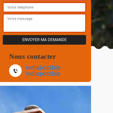
Nous contacter
indisponible
indisponible