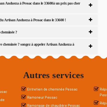
san Andueza à Pessac dans le 33600à un prix pas cher
 du Artisan Andueza à Pessac dans le 33600 !
e cheminée ?
re cheminée ? songez à appeler Artisan Andueza à
Autres services
Entretien de cheminée Pessac
Répa
ssac
Pes
Ramoneur Pessac
née
Rép
Ramonage de chaudière Pessac