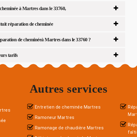
cheminée à Martres dans le 33760,
tuit réparation de cheminée
éparation de cheminéeà Martres dans le 33760 ?
rs tarifs
Autres services
Entretien de cheminée Martres
Répa
rtres
Mar
Ramoneur Martres
née
Rép
Ramonage de chaudière Martres
faît