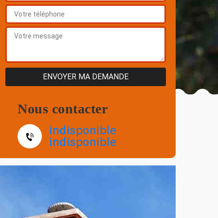
Nous contacter
indisponible
indisponible