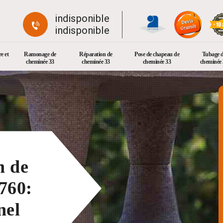
indisponible
indisponible
e et
Ramonage de
Réparation de
Pose de chapeau de
Tubage 
cheminée 33
cheminée 33
cheminée 33
cheminée 
n de
760:
nel