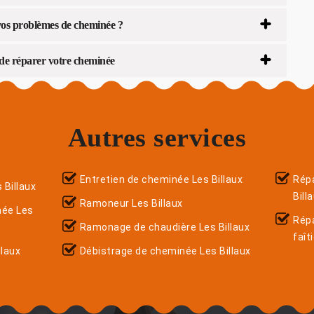
os problèmes de cheminée ?
 de réparer votre cheminée
Autres services
Entretien de cheminée Les Billaux
Répa
Billaux
Bill
Ramoneur Les Billaux
née Les
Rép
Ramonage de chaudière Les Billaux
faît
laux
Débistrage de cheminée Les Billaux