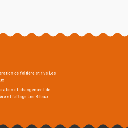
ration de faîtière et rive Les
aux
aration et changement de
ière et faîtage Les Billaux