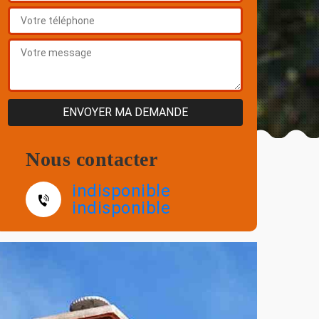
Nous contacter
indisponible
indisponible