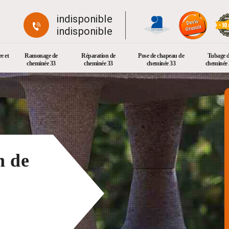
indisponible
indisponible
e et
Ramonage de
Réparation de
Pose de chapeau de
Tubage 
cheminée 33
cheminée 33
cheminée 33
cheminée 
n de