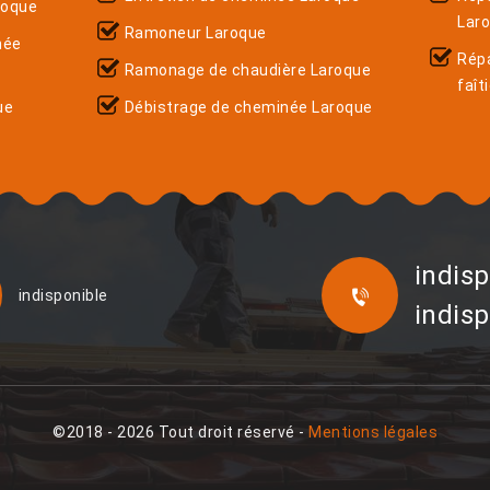
roque
Lar
Ramoneur Laroque
née
Rép
Ramonage de chaudière Laroque
faît
ue
Débistrage de cheminée Laroque
indisp
indisponible
indisp
©2018 - 2026 Tout droit réservé -
Mentions légales