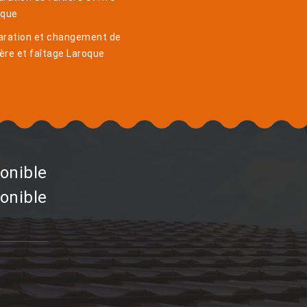
oque
aration et changement de
ière et faîtage Laroque
onible
onible