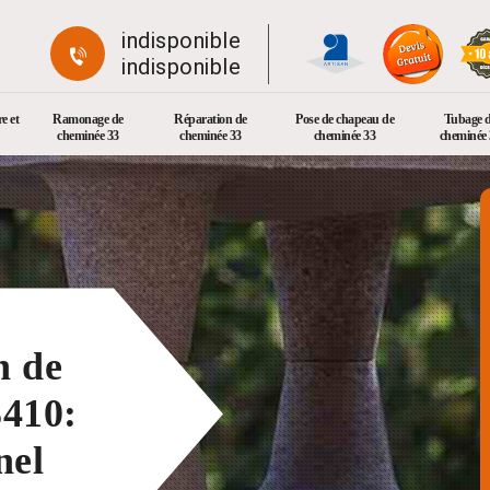
indisponible
indisponible
e et
Ramonage de
Réparation de
Pose de chapeau de
Tubage 
cheminée 33
cheminée 33
cheminée 33
cheminée 
n de
410:
nel