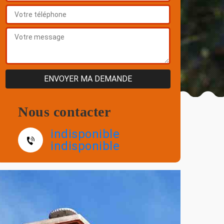
Nous contacter
indisponible
indisponible