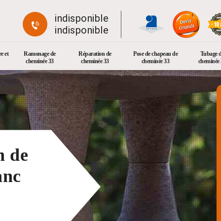
indisponible
indisponible
e et
Ramonage de
Réparation de
Pose de chapeau de
Tubage 
cheminée 33
cheminée 33
cheminée 33
cheminée 
n de
anc