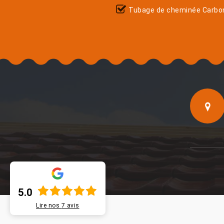
Tubage de cheminée Carbo
5.0
Lire nos
7
avis