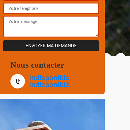
Nous contacter
indisponible
indisponible