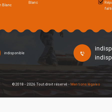
Blanc
Rép
n Blanc
faît
indisp
indisponible
indisp
©2018 - 2026 Tout droit réservé -
Mentions légales