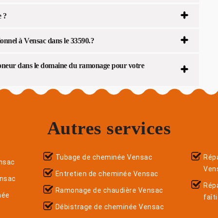
e ?
onnel à Vensac dans le 33590.?
moneur dans le domaine du ramonage pour votre
Autres services
Tubage de cheminée Vensac
Répa
nsac
Ven
Entretien de cheminée Vensac
ensac
Rép
Ramonage de chaudière Vensac
née
faît
Débistrage de cheminée Vensac