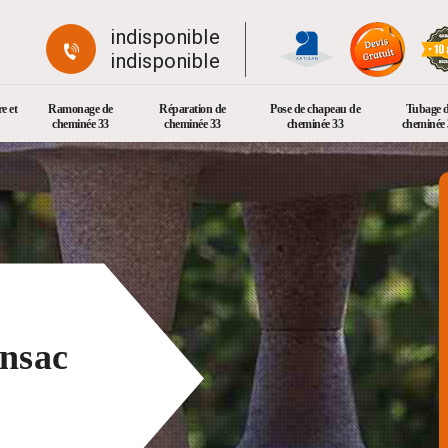
indisponible
indisponible
e et
Ramonage de
Réparation de
Pose de chapeau de
Tubage 
cheminée 33
cheminée 33
cheminée 33
cheminée 
nsac