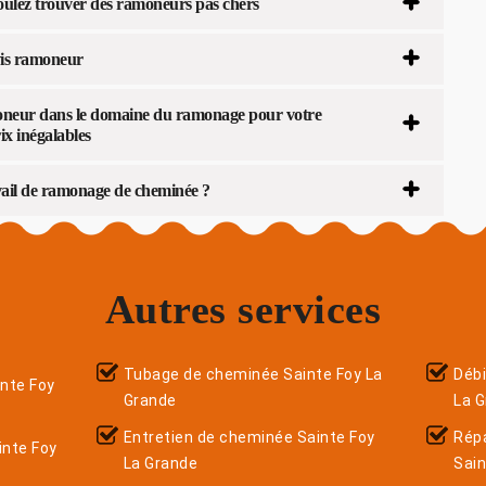
oulez trouver des ramoneurs pas chers
vis ramoneur
moneur dans le domaine du ramonage pour votre
x inégalables
ail de ramonage de cheminée ?
Autres services
Tubage de cheminée Sainte Foy La
Débi
nte Foy
Grande
La 
Entretien de cheminée Sainte Foy
Répa
inte Foy
La Grande
Sain