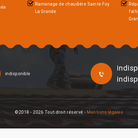
Ramonage de chaudière Sainte Foy
Rép
née
La Grande
faît
Gra
indisp
indisponible
indisp
©2018 - 2026 Tout droit réservé -
Mentions légales