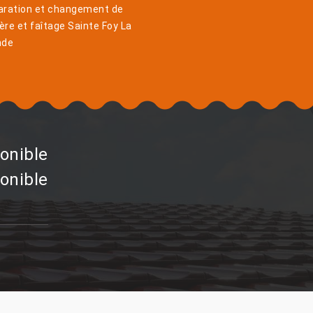
aration et changement de
ière et faîtage Sainte Foy La
nde
onible
onible