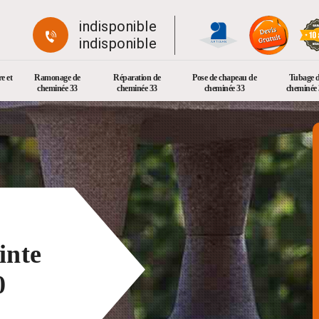
indisponible
indisponible
e et
Ramonage de
Réparation de
Pose de chapeau de
Tubage 
cheminée 33
cheminée 33
cheminée 33
cheminée 
inte
0