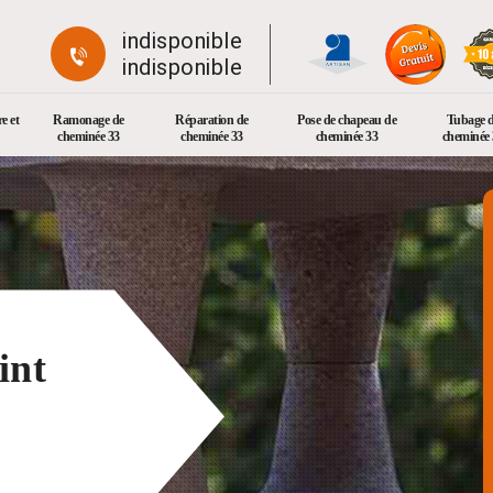
indisponible
indisponible
e et
Ramonage de
Réparation de
Pose de chapeau de
Tubage 
cheminée 33
cheminée 33
cheminée 33
cheminée 
int