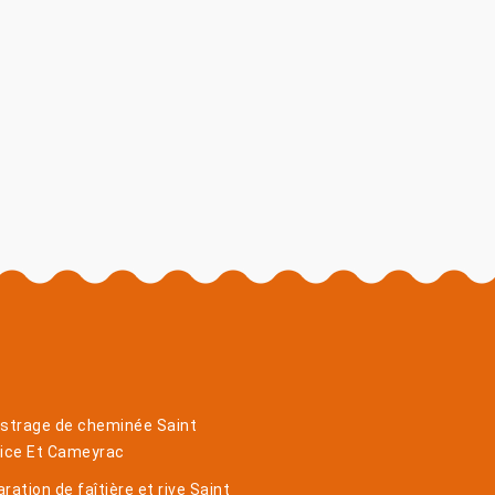
istrage de cheminée Saint
pice Et Cameyrac
ration de faîtière et rive Saint