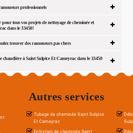
 ramoneurs professionnels
pour tous vos projets de nettoyage de cheminée et
yrac dans le 33450!
oulez trouver des ramoneurs pas chers
 chaudière à Saint Sulpice Et Cameyrac dans le 33450
Autres services
Tubage de cheminée Saint Sulpice
Déb
nt
Et Cameyrac
Sul
Entretien de cheminée Saint
Répa