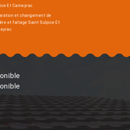
pice Et Cameyrac
aration et changement de
ière et faîtage Saint Sulpice Et
eyrac
onible
onible