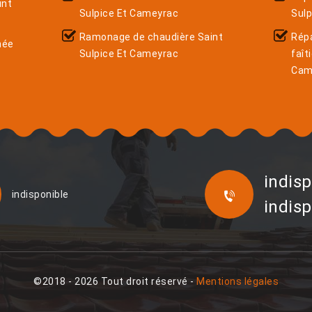
int
Sulpice Et Cameyrac
Sul
Ramonage de chaudière Saint
Rép
née
Sulpice Et Cameyrac
faît
Cam
indisp
indisponible
indisp
©2018 - 2026 Tout droit réservé -
Mentions légales