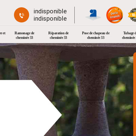
indisponible
indisponible
e et
Ramonage de
Réparation de
Pose de chapeau de
Tubage 
cheminée 33
cheminée 33
cheminée 33
cheminée 