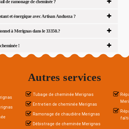
ail de ramonage de cheminée ?
stant et énergique avec Artisan Andueza ?
onnel à Merignas dans le 33350.?
cheminée !
Autres services
Tubage de cheminée Merignas
Répa
rignas
Mer
Entretien de cheminée Merignas
rignas
Rép
Ramonage de chaudière Merignas
née
faît
Débistrage de cheminée Merignas