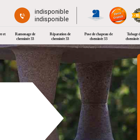
indisponible
indisponible
e et
Ramonage de
Réparation de
Pose de chapeau de
Tubage 
cheminée 33
cheminée 33
cheminée 33
cheminée 