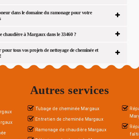
moneur dans le domaine du ramonage pour votre
s
e chaudière à Margaux dans le 33460 ?
pour tous vos projets de nettoyage de cheminée et
!
Autres services
Tubage de cheminée Margaux
Répa
rgaux
Mar
Entretien de cheminée Margaux
argaux
Rép
Ramonage de chaudière Margaux
née
faît