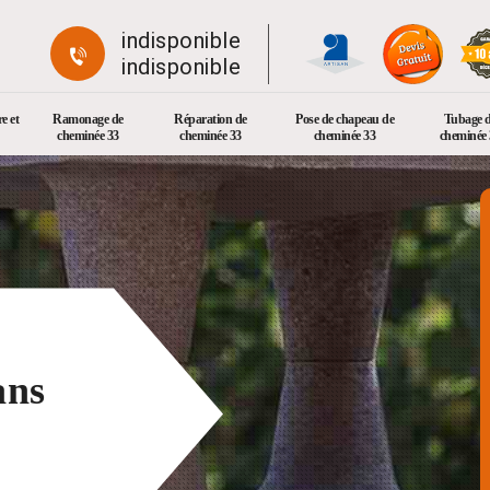
indisponible
indisponible
e et
Ramonage de
Réparation de
Pose de chapeau de
Tubage 
cheminée 33
cheminée 33
cheminée 33
cheminée 
ans