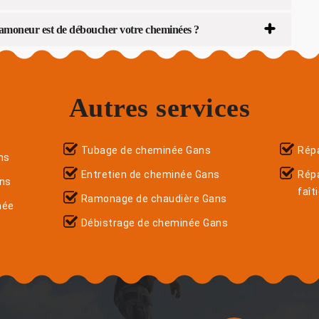
ramoneur est de déboucher votre cheminées ?
Autres services
Tubage de cheminée Gans
Répa
ns
Entretien de cheminée Gans
Rép
ans
faît
Ramonage de chaudière Gans
née
Débistrage de cheminée Gans