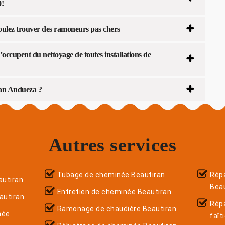
0!
oulez trouver des ramoneurs pas chers
occupent du nettoyage de toutes installations de
isan Andueza ?
Autres services
Tubage de cheminée Beautiran
Répa
utiran
Bea
Entretien de cheminée Beautiran
autiran
Rép
Ramonage de chaudière Beautiran
née
faît