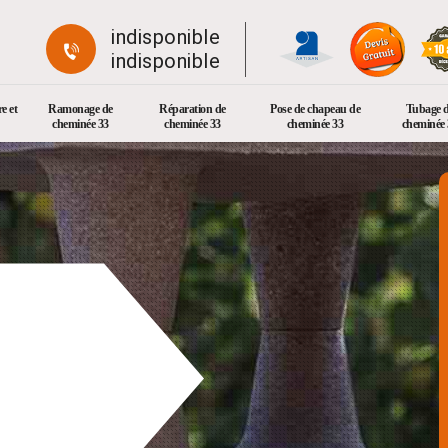
indisponible
indisponible
e et
Ramonage de
Réparation de
Pose de chapeau de
Tubage 
cheminée 33
cheminée 33
cheminée 33
cheminée 