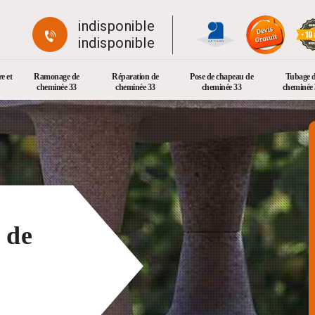
indisponible
indisponible
e et
Ramonage de
Réparation de
Pose de chapeau de
Tubage 
cheminée 33
cheminée 33
cheminée 33
cheminée 
 de