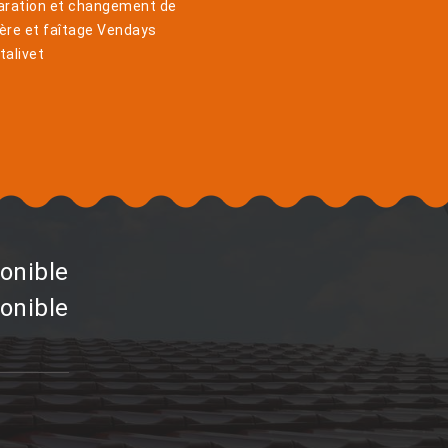
aration et changement de
ière et faîtage Vendays
alivet
onible
onible