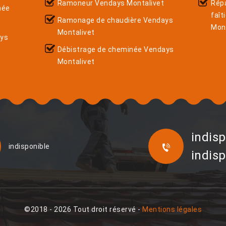
Ramoneur Vendays Montalivet
Rép
née
faît
Ramonage de chaudière Vendays
Mont
Montalivet
ays
Débistrage de cheminée Vendays
Montalivet
indisp
indisponible
indisp
©2018 - 2026 Tout droit réservé -
Mentions légales