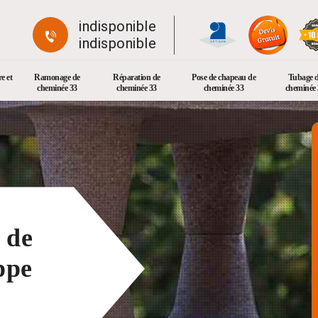
indisponible
indisponible
e et
Ramonage de
Réparation de
Pose de chapeau de
Tubage 
cheminée 33
cheminée 33
cheminée 33
cheminée 
 de
ppe