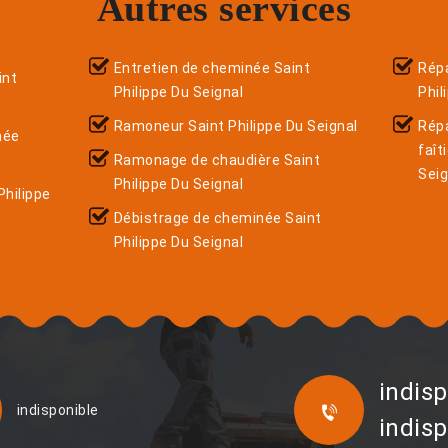
Autres services
Entretien de cheminée Saint
Répa
int
Philippe Du Seignal
Phil
Ramoneur Saint Philippe Du Seignal
Rép
née
faît
Ramonage de chaudière Saint
Seig
Philippe Du Seignal
hilippe
Débistrage de cheminée Saint
Philippe Du Seignal
indisp
indisponible
indisp