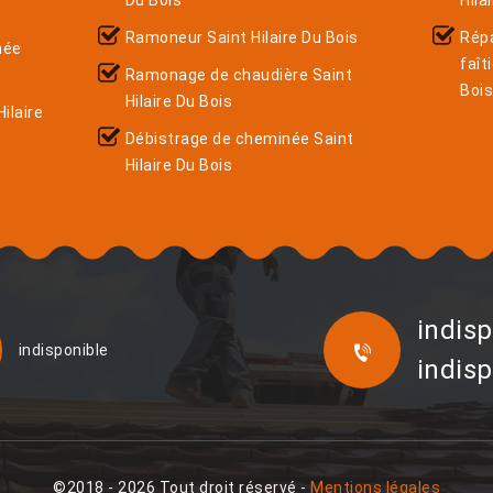
Du Bois
Hila
Ramoneur Saint Hilaire Du Bois
Rép
née
faît
Ramonage de chaudière Saint
Boi
Hilaire Du Bois
ilaire
Débistrage de cheminée Saint
Hilaire Du Bois
indisp
indisponible
indisp
©2018 - 2026 Tout droit réservé -
Mentions légales