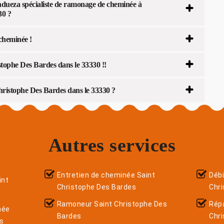
ndueza spécialiste de ramonage de cheminée à
30 ?
cheminée !
tophe Des Bardes dans le 33330 !!
ristophe Des Bardes dans le 33330 ?
Autres services
Entretien de cheminée Saint
Déb
int
Christophe Des Bardes
Chr
Ramoneur Saint Christophe Des
Répa
née
Bardes
Chr
es