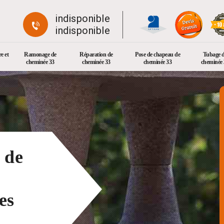
indisponible
indisponible
e et
Ramonage de
Réparation de
Pose de chapeau de
Tubage 
cheminée 33
cheminée 33
cheminée 33
cheminée 
 de
es