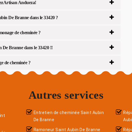
lezArtisan Andueza!
ubin De Branne dans le 33420 ?
ramonage de cheminée ?
 De Branne dans le 33420 !!
ge de cheminée ?
Autres services
Entretien de cheminée Saint Aubin
Répa
int
De Branne
Aub
Ramoneur Saint Aubin De Branne
Rép