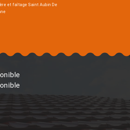
ière et faîtage Saint Aubin De
nne
onible
onible