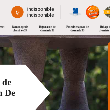
indisponible
indisponible
e et
Ramonage de
Réparation de
Pose de chapeau de
Tubage 
cheminée 33
cheminée 33
cheminée 33
cheminée 
 de
n De