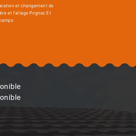
aration et changement de
ière et faîtage Prignac Et
camps
onible
onible