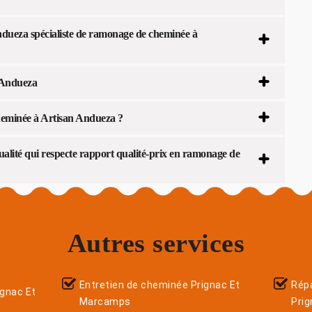
ndueza spécialiste de ramonage de cheminée à
 Andueza
heminée à Artisan Andueza ?
lité qui respecte rapport qualité-prix en ramonage de
Autres services
Entretien de cheminée Prignac Et
Répa
ignac Et
Marcamps
Pri