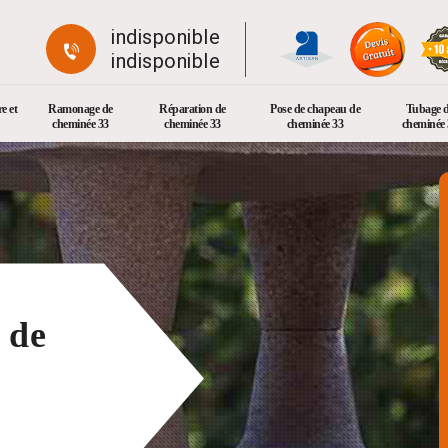
indisponible
indisponible
e et
Ramonage de
Réparation de
Pose de chapeau de
Tubage 
cheminée 33
cheminée 33
cheminée 33
cheminée 
 de