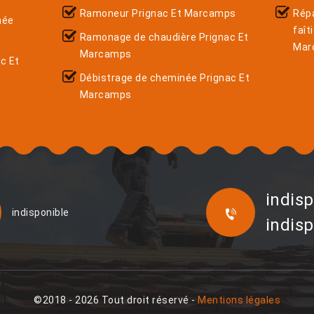
Ramoneur Prignac Et Marcamps
Rép
née
faît
Ramonage de chaudière Prignac Et
Mar
Marcamps
c Et
Débistrage de cheminée Prignac Et
Marcamps
indisp
indisponible
indisp
©2018 - 2026 Tout droit réservé -
Mentions légales