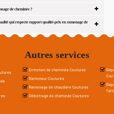
monage de cheminée ?
lité qui respecte rapport qualité-prix en ramonage de
Autres services
Entretien de cheminée Coutures
Répa
utures
Cou
Ramoneur Coutures
née
Rép
Ramonage de chaudière Coutures
faît
res
Débistrage de cheminée Coutures