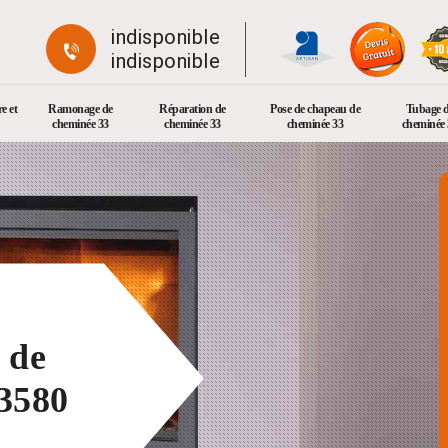
indisponible
indisponible
e et
Ramonage de
Réparation de
Pose de chapeau de
Tubage 
cheminée 33
cheminée 33
cheminée 33
cheminée 
 de
3580